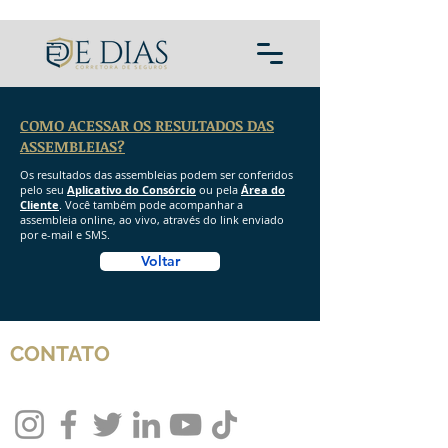
COMO ACESSAR OS RESULTADOS DAS
ASSEMBLEIAS?
Os resultados das assembleias podem ser conferidos
pelo seu
Aplicativo do Consórcio
ou pela
Área do
Cliente
. Você também pode acompanhar a
assembleia online, ao vivo, através do link enviado
por e-mail e SMS.
Voltar
CONTATO